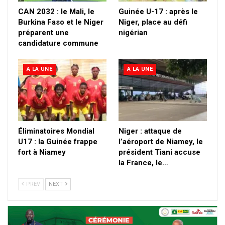
CAN 2032 : le Mali, le
Guinée U-17 : après le
Burkina Faso et le Niger
Niger, place au défi
préparent une
nigérian
candidature commune
A LA UNE
A LA UNE
Éliminatoires Mondial
Niger : attaque de
U17 : la Guinée frappe
l’aéroport de Niamey, le
fort à Niamey
président Tiani accuse
la France, le…
PREV
NEXT