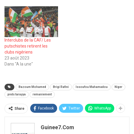
Interclubs de la CAF/ Les
putschistes retirent les
clubs nigériens
23 août 2023
Dans "A la une"
Bazoum Mohamed
Brigi Rafini
Issoufou Mahamadou
Niger
pnds tarayya
remaniement
Facebook
Twitter
WhatsApp
Share
Guinee7.com