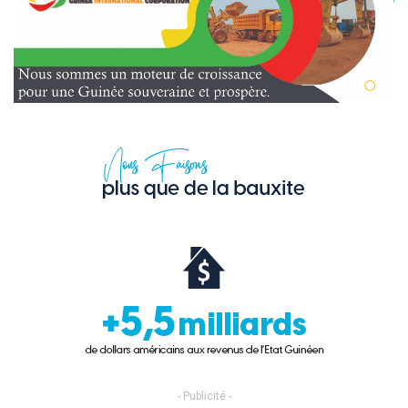
- Publicité -