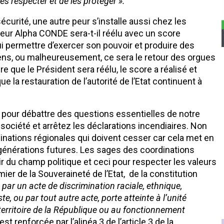
les respecter et de les protéger ».
curité, une autre peur s’installe aussi chez les
seur Alpha CONDE sera-t-il réélu avec un score
i permettre d’exercer son pouvoir et produire des
éens, ou malheureusement, ce sera le retour des orgues
re que le Président sera réélu, le score a réalisé et
que la restauration de l’autorité de l’Etat continuent à
 pour débattre des questions essentielles de notre
ciété et arrêtez les déclarations incendiaires. Non
inations régionales qui doivent cesser car cela met en
énérations futures. Les sages des coordinations
tir du champ politique et ceci pour respecter les valeurs
emier de la Souveraineté de l’Etat, de la constitution
 par un acte de discrimination raciale, ethnique,
e, ou par tout autre acte, porte atteinte à l’unité
du territoire de la République ou au fonctionnement
est renforcée par l’alinéa 3 de l’article 3 de la