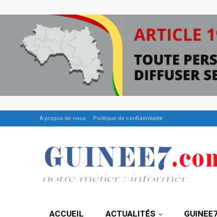
À propos de nous
Politique de confidentialité
ACCUEIL
ACTUALITÉS
GUINEE