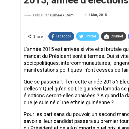
2015, année d’élections 
le
1 Mar, 2015
Publié Par
Guinee7.com
Facebook
Twitter
Courriel
Share
L’année 2015 est arrivée si vite et si brutale 
mandat du Président sont à termes. Oui si vite,
sociopolitiques, intercommunautaires, engend
manifestations politiques n’ont cessés de fai
Que se passera-t-il en cette année 2015 ? Ele
d’elles ? Quel qu’en soit, le guinéen lambda se
élections seront-elles apaisées ? A quand la d
que je suis né d’une ethnie guinéenne ?
Pour les partisans du pouvoir, un second manda
savoir si leur candidat passera au premier tour 
du Président et cela à n’importe quel prix, à a