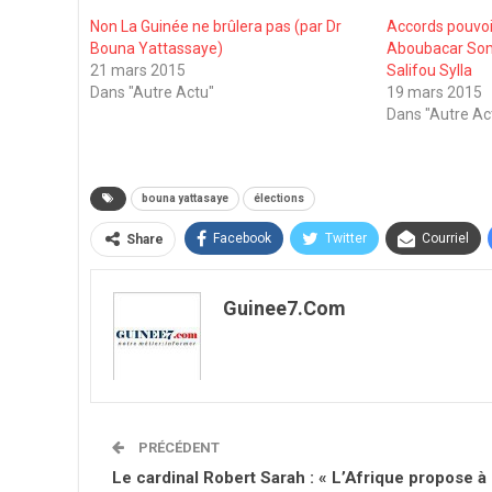
Non La Guinée ne brûlera pas (par Dr
Accords pouvoi
Bouna Yattassaye)
Aboubacar Somp
21 mars 2015
Salifou Sylla
Dans "Autre Actu"
19 mars 2015
Dans "Autre Ac
bouna yattasaye
élections
Facebook
Twitter
Courriel
Share
Guinee7.com
PRÉCÉDENT
Le cardinal Robert Sarah : « L’Afrique propose à