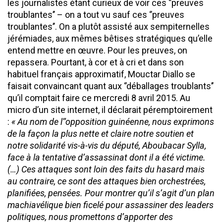
les journalistes étant curieux de voir ces ‘’preuves
troublantes’’ – on a tout vu sauf ces ‘’preuves
troublantes’’. On a plutôt assisté aux sempiternelles
jérémiades, aux mêmes bêtises stratégiques qu’elle
entend mettre en œuvre. Pour les preuves, on
repassera. Pourtant, à cor et à cri et dans son
habituel français approximatif, Mouctar Diallo se
faisait convaincant quant aux ‘’déballages troublants’’
qu’il comptait faire ce mercredi 8 avril 2015. Au
micro d’un site internet, il déclarait péremptoirement
:
« Au nom de l’’opposition guinéenne, nous exprimons
de la façon la plus nette et claire notre soutien et
notre solidarité vis-à-vis du député, Aboubacar Sylla,
face à la tentative d’assassinat dont il a été victime.
(…) Ces attaques sont loin des faits du hasard mais
au contraire, ce sont des attaques bien orchestrées,
planifiées, pensées. Pour montrer qu’il s’agit d’un plan
machiavélique bien ficelé pour assassiner des leaders
politiques, nous promettons d’apporter des