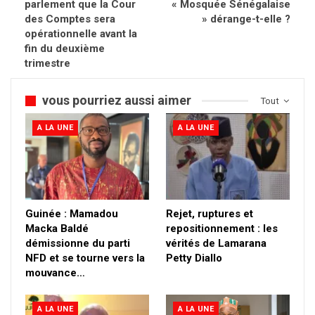
parlement que la Cour
« Mosquée Sénégalaise
des Comptes sera
» dérange-t-elle ?
opérationnelle avant la
fin du deuxième
trimestre
vous pourriez aussi aimer
Tout
A LA UNE
A LA UNE
Guinée : Mamadou
Rejet, ruptures et
Macka Baldé
repositionnement : les
démissionne du parti
vérités de Lamarana
NFD et se tourne vers la
Petty Diallo
mouvance…
A LA UNE
A LA UNE