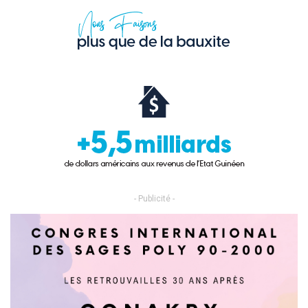
- Publicité -