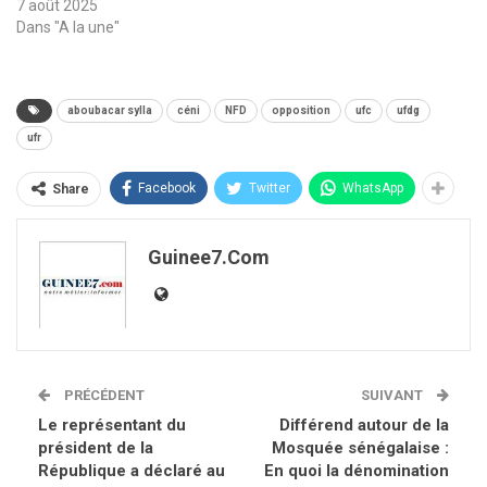
7 août 2025
Dans "A la une"
aboubacar sylla
céni
NFD
opposition
ufc
ufdg
ufr
Facebook
Twitter
WhatsApp
Share
Guinee7.com
PRÉCÉDENT
SUIVANT
Le représentant du
Différend autour de la
président de la
Mosquée sénégalaise :
République a déclaré au
En quoi la dénomination