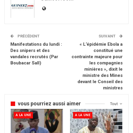
PRÉCÉDENT
SUIVANT
Manifestations du lundi :
« L’épidémie Ebola a
Des snipers et des
constitué une
vandales recrutés (Par
contrainte majeure pour
Boubacar Sall)
les compagnies
minières », dixit le
ministre des Mines
devant le Conseil des
ministres
vous pourriez aussi aimer
Tout
A LA UNE
A LA UNE