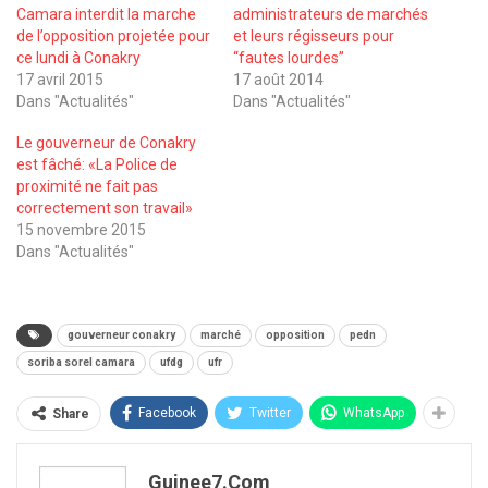
Camara interdit la marche
administrateurs de marchés
de l’opposition projetée pour
et leurs régisseurs pour
ce lundi à Conakry
‘‘fautes lourdes’’
17 avril 2015
17 août 2014
Dans "Actualités"
Dans "Actualités"
Le gouverneur de Conakry
est fâché: «La Police de
proximité ne fait pas
correctement son travail»
15 novembre 2015
Dans "Actualités"
gouverneur conakry
marché
opposition
pedn
soriba sorel camara
ufdg
ufr
Facebook
Twitter
WhatsApp
Share
Guinee7.com