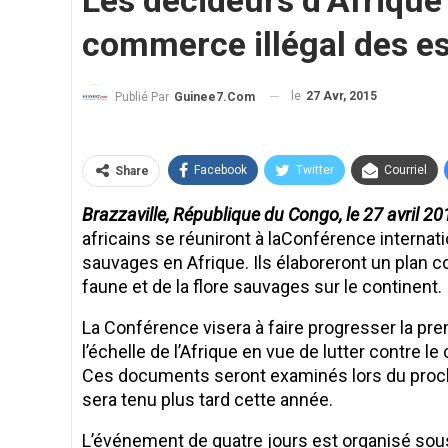
Les décideurs d’Afrique
commerce illégal des e
le
27 Avr, 2015
Publié Par
Guinee7.com
Facebook
Twitter
Courriel
Share
Brazzaville, République du Congo, le 27 avril 2
africains se réuniront à laConférence internati
sauvages en Afrique. Ils élaboreront un plan 
faune et de la flore sauvages sur le continent.
La Conférence visera à faire progresser la prem
l’échelle de l’Afrique en vue de lutter contre l
Ces documents seront examinés lors du procha
sera tenu plus tard cette année.
L’événement de quatre jours est organisé sous 