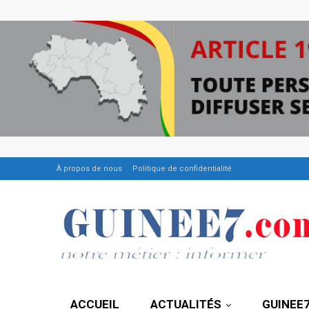
À propos de nous
Politique de confidentialité
ACCUEIL
ACTUALITÉS
GUINEE