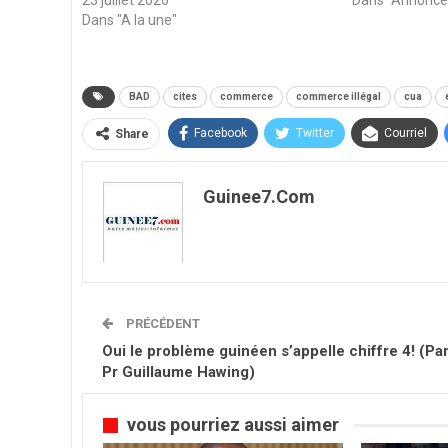
23 juillet 2026
Dans "Annonce
Dans "A la une"
BAD
cites
commerce
commerce illégal
cua
Facebook
Twitter
Courriel
Share
Guinee7.com
PRÉCÉDENT
Oui le problème guinéen s’appelle chiffre 4! (Pa
Pr Guillaume Hawing)
vous pourriez aussi aimer