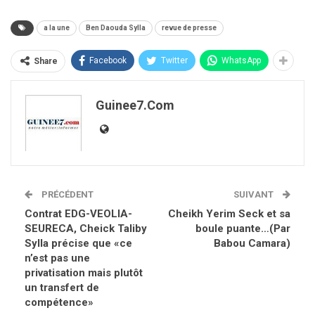
a la une
Ben Daouda Sylla
revue de presse
Facebook
Twitter
WhatsApp
Share
Guinee7.com
PRÉCÉDENT
SUIVANT
Contrat EDG-VEOLIA-
Cheikh Yerim Seck et sa
SEURECA, Cheick Taliby
boule puante…(Par
Sylla précise que «ce
Babou Camara)
n’est pas une
privatisation mais plutôt
un transfert de
compétence»