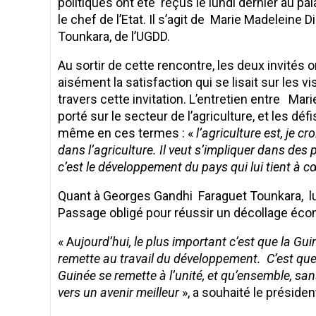
politiques ont été reçus le lundi dernier au pa
le chef de l’Etat. Il s’agit de Marie Madelein
Tounkara, de l’UGDD.
Au sortir de cette rencontre, les deux invités 
aisément la satisfaction qui se lisait sur les vi
travers cette invitation. L’entretien entre Ma
porté sur le secteur de l’agriculture, et les dé
même en ces termes : «
l’agriculture est, je c
dans l’agriculture. Il veut s’impliquer dans des 
c’est le développement du pays qui lui tient à 
Quant à Georges Gandhi Faraguet Tounkara, lui 
Passage obligé pour réussir un décollage écon
« A
ujourd’hui, le plus important c’est que la Gu
remette au travail du développement. C’est que l
Guinée se remette à l’unité, et qu’ensemble, sans 
vers un avenir meilleur
», a souhaité le présiden