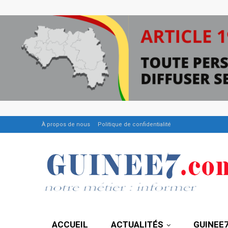
À propos de nous
Politique de confidentialité
ACCUEIL
ACTUALITÉS
GUINEE