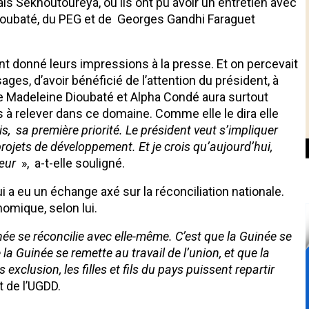
lais Sékhoutoureya, où ils ont pu avoir un entretien avec
e Dioubaté, du PEG et de Georges Gandhi Faraguet
ont donné leurs impressions à la presse. Et on percevait
sages, d’avoir bénéficié de l’attention du président, à
rie Madeleine Dioubaté et Alpha Condé aura surtout
fis à relever dans ce domaine. Comme elle le dira elle
rois, sa première priorité. Le président veut s’impliquer
projets de développement. Et je crois qu’aujourd’hui,
cœur
», a-t-elle souligné.
a eu un échange axé sur la réconciliation nationale.
omique, selon lui.
inée se réconcilie avec elle-même. C’est que la Guinée se
a Guinée se remette au travail de l’union, et que la
exclusion, les filles et fils du pays puissent repartir
t de l’UGDD.