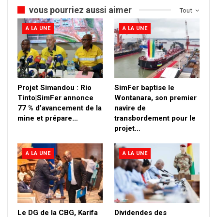
vous pourriez aussi aimer
Tout
A LA UNE
A LA UNE
Projet Simandou : Rio
SimFer baptise le
Tinto|SimFer annonce
Wontanara, son premier
77 % d’avancement de la
navire de
mine et prépare…
transbordement pour le
projet…
A LA UNE
A LA UNE
Le DG de la CBG, Karifa
Dividendes des