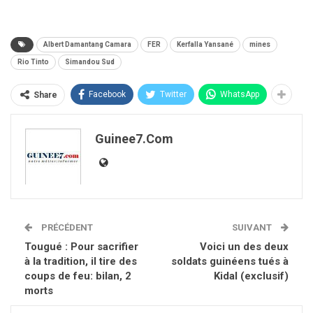
Albert Damantang Camara
FER
Kerfalla Yansané
mines
Rio Tinto
Simandou Sud
Facebook
Twitter
WhatsApp
Share
Guinee7.com
PRÉCÉDENT
SUIVANT
Tougué : Pour sacrifier
Voici un des deux
à la tradition, il tire des
soldats guinéens tués à
coups de feu: bilan, 2
Kidal (exclusif)
morts