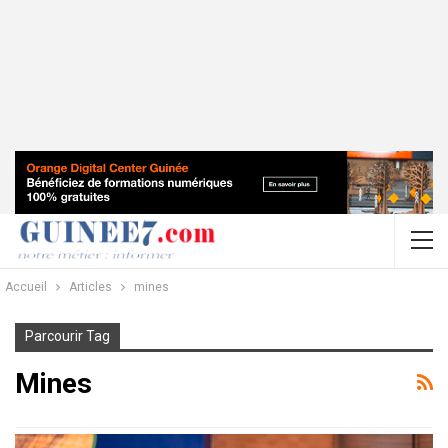
Accueil
Articles
mines
Parcourir Tag
Mines