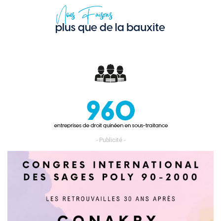
- Publicité -