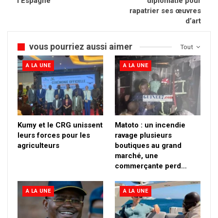
l’Espagne
diplomatie pour
rapatrier ses œuvres
d’art
vous pourriez aussi aimer
Tout
A LA UNE
A LA UNE
Kumy et le CRG unissent
Matoto : un incendie
leurs forces pour les
ravage plusieurs
agriculteurs
boutiques au grand
marché, une
commerçante perd…
A LA UNE
A LA UNE