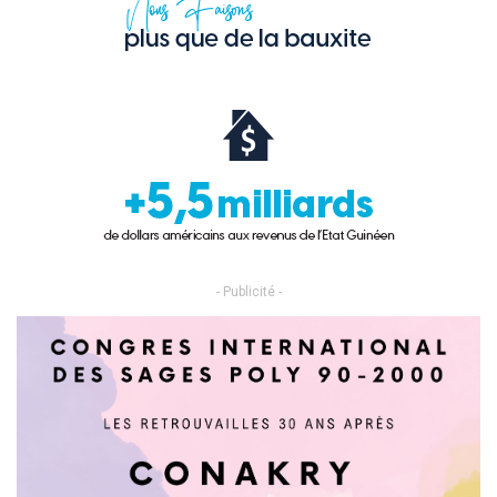
- Publicité -