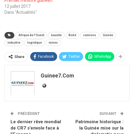
Premier ministre guinéen
12 juillet 2017
Dans "Actualités"
Afrique de l'Ouest
bauxite
Boké
camions
Guinée
industrie
logistique
mines
Facebook
Twitter
WhatsApp
Share
Guinee7.com
PRÉCÉDENT
SUIVANT
Le dernier rêve mondial
Patrimoine historique :
de CR7 s’envole face à
la Guinée mise sur la