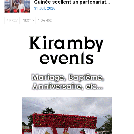
Guinée scellent un partenariat…
31 Juil, 2026
PREV
NEXT
1 De 452