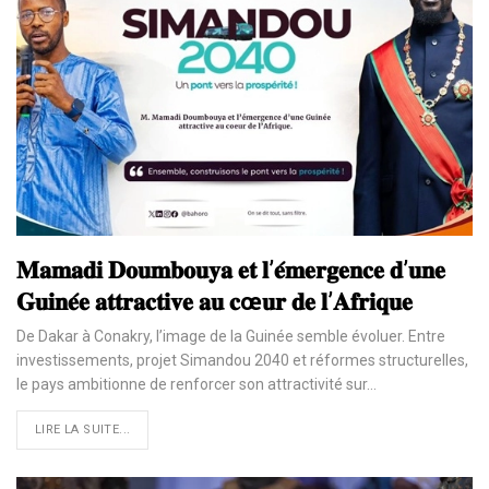
𝐌𝐚𝐦𝐚𝐝𝐢 𝐃𝐨𝐮𝐦𝐛𝐨𝐮𝐲𝐚 𝐞𝐭 𝐥’𝐞́𝐦𝐞𝐫𝐠𝐞𝐧𝐜𝐞 𝐝’𝐮𝐧𝐞
𝐆𝐮𝐢𝐧𝐞́𝐞 𝐚𝐭𝐭𝐫𝐚𝐜𝐭𝐢𝐯𝐞 𝐚𝐮 𝐜œ𝐮𝐫 𝐝𝐞 𝐥’𝐀𝐟𝐫𝐢𝐪𝐮𝐞
De Dakar à Conakry, l’image de la Guinée semble évoluer. Entre
investissements, projet Simandou 2040 et réformes structurelles,
le pays ambitionne de renforcer son attractivité sur…
LIRE LA SUITE...