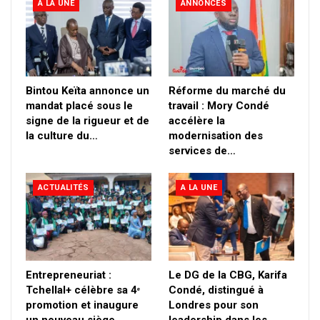
A LA UNE
ANNONCES
Bintou Keïta annonce un
Réforme du marché du
mandat placé sous le
travail : Mory Condé
signe de la rigueur et de
accélère la
la culture du…
modernisation des
services de…
ACTUALITÉS
A LA UNE
Entrepreneuriat :
Le DG de la CBG, Karifa
Tchellal+ célèbre sa 4ᵉ
Condé, distingué à
promotion et inaugure
Londres pour son