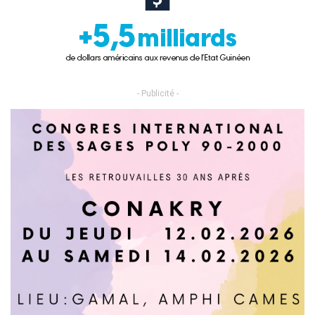
- Publicité -