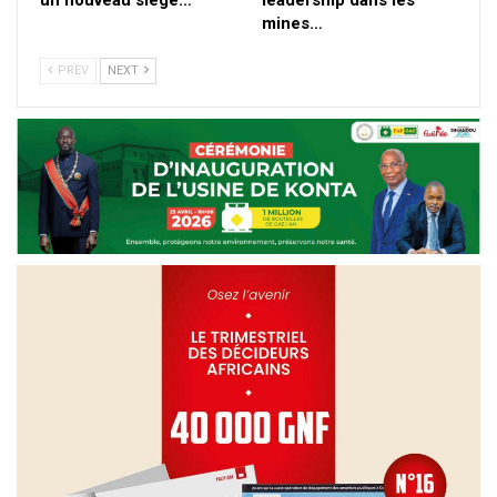
un nouveau siège…
leadership dans les
mines…
PREV
NEXT