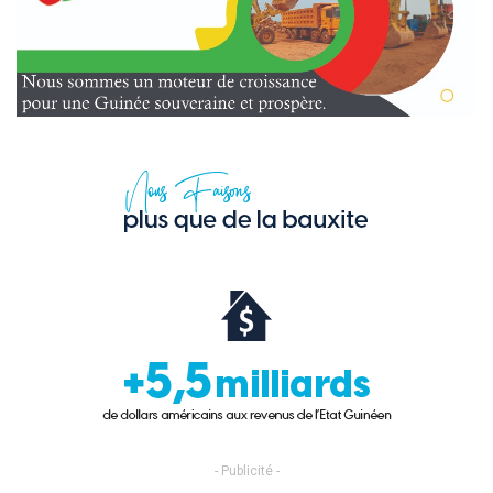
- Publicité -