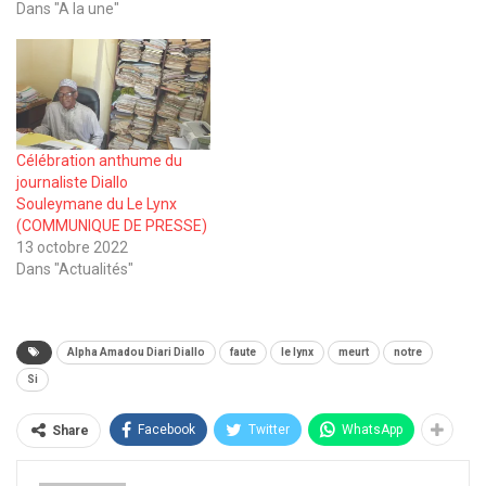
Dans "A la une"
Célébration anthume du
journaliste Diallo
Souleymane du Le Lynx
(COMMUNIQUE DE PRESSE)
13 octobre 2022
Dans "Actualités"
Alpha Amadou Diari Diallo
faute
le lynx
meurt
notre
Si
Facebook
Twitter
WhatsApp
Share