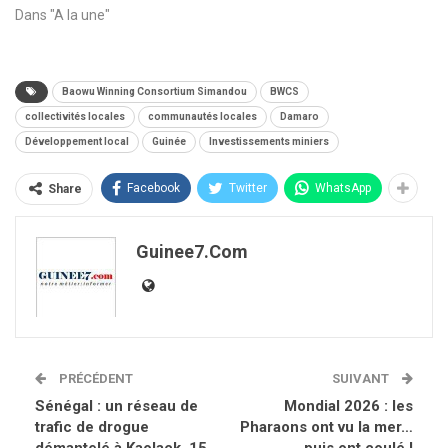
Dans "A la une"
Baowu Winning Consortium Simandou
BWCS
collectivités locales
communautés locales
Damaro
Développement local
Guinée
Investissements miniers
Facebook
Twitter
WhatsApp
Share
Guinee7.com
PRÉCÉDENT
SUIVANT
Sénégal : un réseau de
Mondial 2026 : les
trafic de drogue
Pharaons ont vu la mer…
démantelé à Kaolack, 15
puis ont coulé !