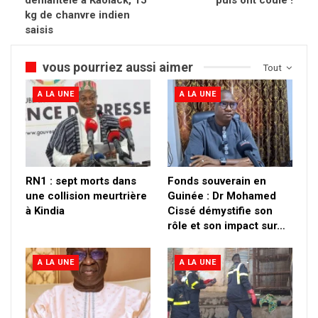
kg de chanvre indien
saisis
vous pourriez aussi aimer
Tout
A LA UNE
A LA UNE
RN1 : sept morts dans
Fonds souverain en
une collision meurtrière
Guinée : Dr Mohamed
à Kindia
Cissé démystifie son
rôle et son impact sur…
A LA UNE
A LA UNE