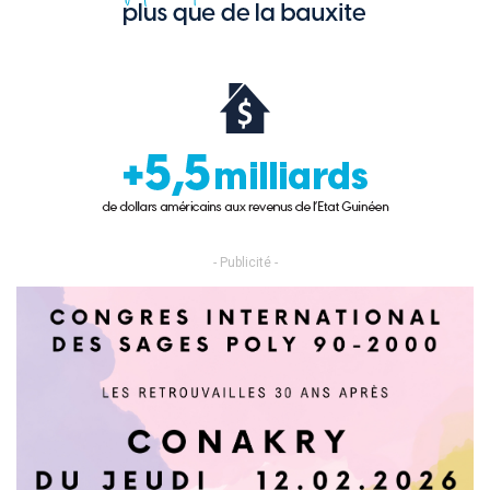
- Publicité -