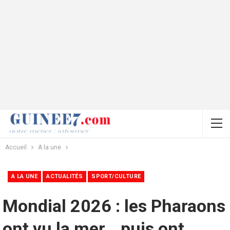
Accueil
A la une
A LA UNE
ACTUALITÉS
SPORT/CULTURE
Mondial 2026 : les Pharaons
ont vu la mer… puis ont