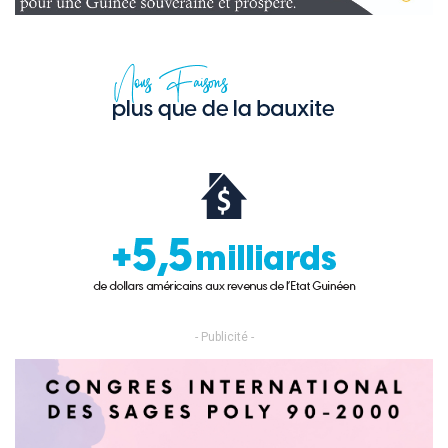
- Publicité -