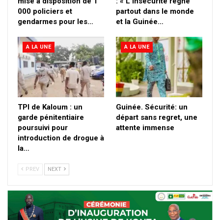
mise à disposition de 1
: « L’insécurité règne
000 policiers et
partout dans le monde
gendarmes pour les…
et la Guinée…
A LA UNE
A LA UNE
TPI de Kaloum : un
Guinée. Sécurité: un
garde pénitentiaire
départ sans regrеt, unе
poursuivi pour
attente immense
introduction de drogue à
la…
PREV
NEXT