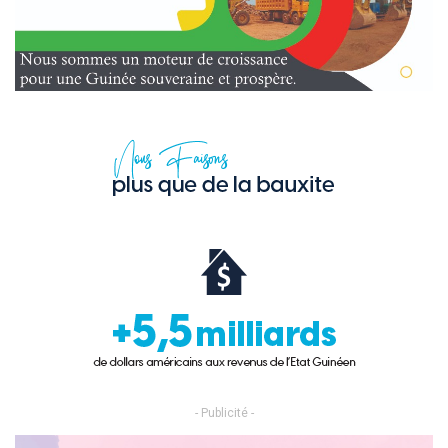
- Publicité -