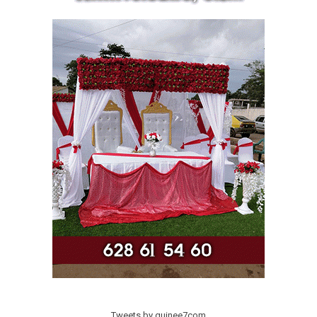
Tweets by guinee7com