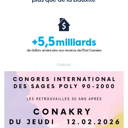
- Publicité -