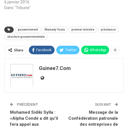
6 janvier 2016
Dans "Tribune"
gouvernement
Mamady Youla
premier ministre
préséance
structure gouvernementale
Facebook
Twitter
WhatsApp
Share
Guinee7.com
PRÉCÉDENT
SUIVANT
Mohamed Sidiki Sylla :
Message de la
«Alpha Condé a dit qu’il
Confédération patronale
fera appel aux
des entreprises de