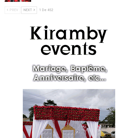
PREV
NEXT
1 De 452