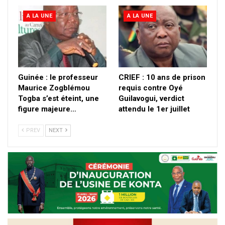
A LA UNE
A LA UNE
Guinée : le professeur
CRIEF : 10 ans de prison
Maurice Zogblémou
requis contre Oyé
Togba s’est éteint, une
Guilavogui, verdict
figure majeure…
attendu le 1er juillet
PREV
NEXT