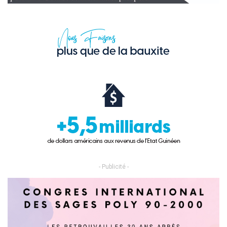
- Publicité -