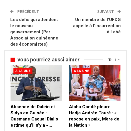
PRÉCÉDENT
SUIVANT
Les défis qui attendent
Un membre de l’UFDG
le nouveau
appelle à l’insurrection
gouvernement (Par
à Labé
Association guinéenne
des économistes)
vous pourriez aussi aimer
Tout
A LA UNE
A LA UNE
Absence de Dalein et
Alpha Condé pleure
Sidya en Guinée :
Hadja Andrée Touré : «
Ousmane Gaoual Diallo
repose en paix, Mère de
estime qu’il n’y a «…
la Nation »