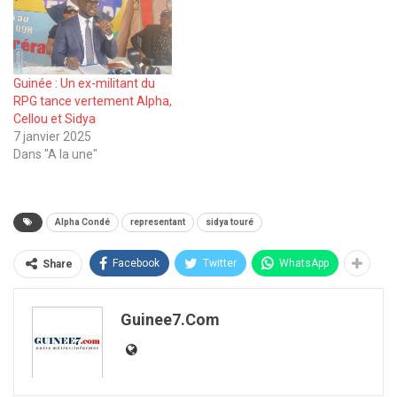
Guinée : Un ex-militant du
RPG tance vertement Alpha,
Cellou et Sidya
7 janvier 2025
Dans "A la une"
Alpha Condé
representant
sidya touré
Facebook
Twitter
WhatsApp
Share
Guinee7.com