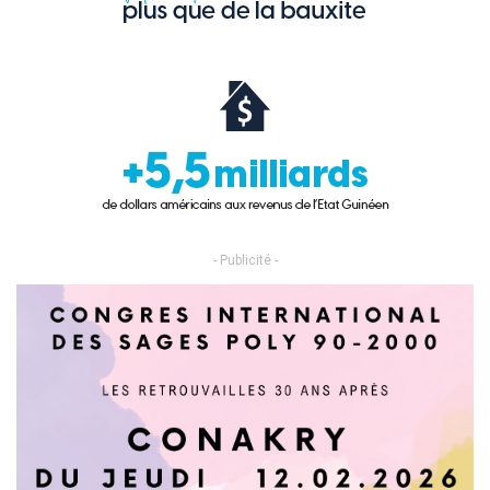
- Publicité -