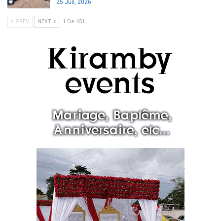
25 Juil, 2026
PREV
NEXT
1 De 451