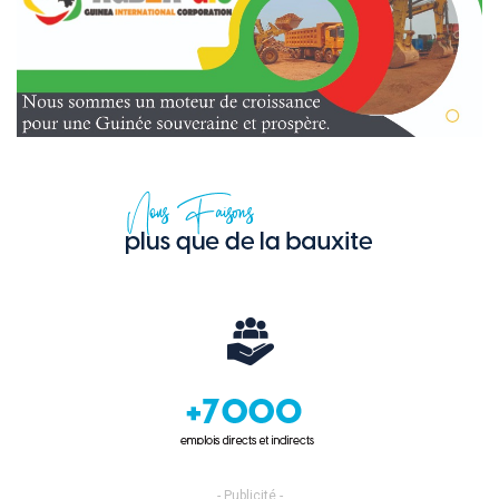
- Publicité -