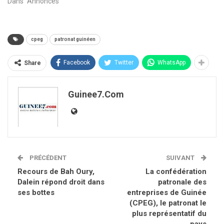
Dans "Annonces"
cpeg
patronat guinéen
Facebook
Twitter
WhatsApp
Share
Guinee7.com
PRÉCÉDENT
SUIVANT
Recours de Bah Oury,
La confédération
Dalein répond droit dans
patronale des
ses bottes
entreprises de Guinée
(CPEG), le patronat le
plus représentatif du
pays