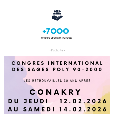
- Publicité -