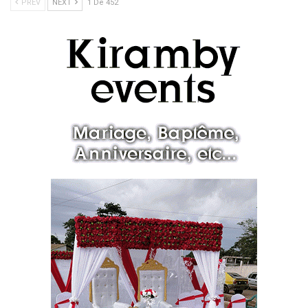
PREV
NEXT
1 De 452