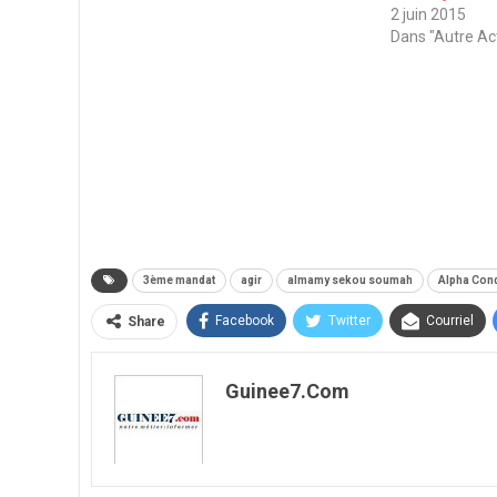
2 juin 2015
Dans "Autre Ac
3ème mandat
agir
almamy sekou soumah
Alpha Con
Facebook
Twitter
Courriel
Share
Guinee7.com