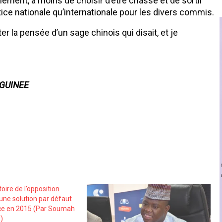
lmement, à moins de choisir d’être chassé et de sortir
ustice nationale qu’internationale pour les divers commis.
 la pensée d’un sage chinois qui disait, et je
A GUINEE
toire de l’opposition
une solution par défaut
nce en 2015 (Par Soumah
)