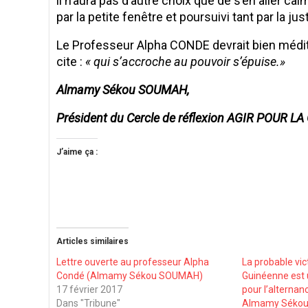
il n’aura pas d’autre choix que de s’en aller ca
par la petite fenêtre et poursuivi tant par la j
Le Professeur Alpha CONDE devrait bien méditer
cite :
« qui s’accroche au pouvoir s’épuise.»
Almamy Sékou SOUMAH,
Président du Cercle de réflexion AGIR POUR L
J’aime ça :
Articles similaires
Lettre ouverte au professeur Alpha
La probable vic
Condé (Almamy Sékou SOUMAH)
Guinéenne est 
17 février 2017
pour l’alterna
Dans "Tribune"
Almamy Sékou