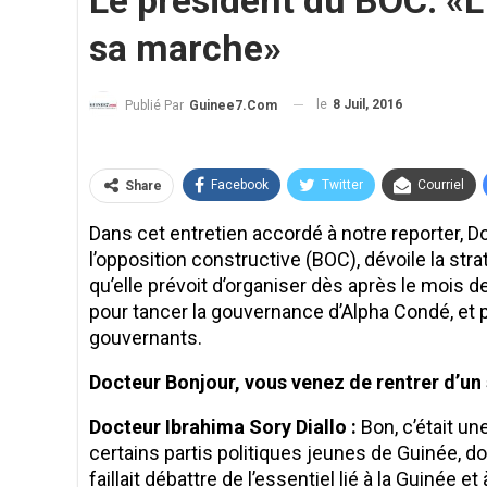
Le président du BOC: «L
sa marche»
le
8 Juil, 2016
Publié Par
Guinee7.com
Facebook
Twitter
Courriel
Share
Dans cet entretien accordé à notre reporter, D
l’opposition constructive (BOC), dévoile la str
qu’elle prévoit d’organiser dès après le mois d
pour tancer la gouvernance d’Alpha Condé, e
gouvernants.
Docteur Bonjour, vous venez de rentrer d’un 
Docteur Ibrahima Sory Diallo :
Bon, c’était u
certains partis politiques jeunes de Guinée, dont
faillait débattre de l’essentiel lié à la Guinée e