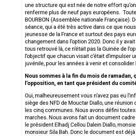
une structure qui est née de notre effort qu’o
renferme plus de neuf pays européens. Toute
BOURBON (Assemblée nationale Française). Donc
séance, qui a été très active dans ce que nou
jeunesse de la France et surtout des pays eur
changement dans l’option 2020. Donc il y avait le
tous retrouvé là, ce n’était pas la Guinée de l’o
l’objectif que chacun visait c’était d’impulse
juvénile, pour les années à venir et consolider
Nous sommes à la fin du mois de ramadan, qu
l’opposition, en tant que président du comit
Oui, malheureusement vous n’avez pas eu l’in
siège des NFD de Mouctar Diallo, une réunion de
les cinq communes. Nous avons défini toutes l
marches. Nous avons fait un document cadre q
le président Elhadj Cellou Dalein Diallo, mons
monsieur Sila Bah. Donc le document est déjà e