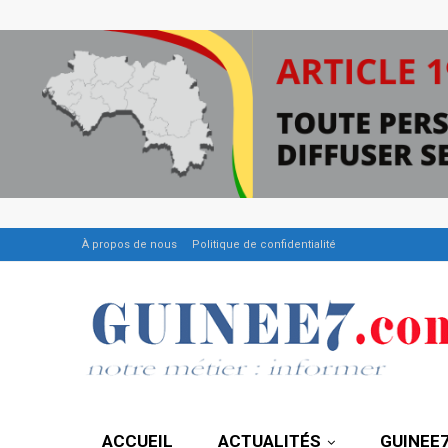
À propos de nous
Politique de confidentialité
ACCUEIL
ACTUALITÉS
GUINEE