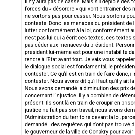
Il n’y aura pas de casse. Mais s’il déploie des f
forces du « désordre » qui vont entrainer de
ne sortons pas pour casser. Nous sortons pour
conteste. Donc les menaces du président de l
lutter conformément à la loi, conformément aux
n’est pas lui qui a écrit ces textes, ces text
pas céder aux menaces du président. Personne n
président lui-même est pour une instabilité da
rendre à l’Etat avant tout. Je vais vous rappel
le dialogue social est fondamental, le président
contester. Ce qu’il est en train de faire donc, 
contester. Nous avons dit qu’il faut qu’il y ait la
Nous avons demandé la diminution des prix de 
concernant l’injustice. Il y a combien de déten
présent. Ils sont là en train de croupir en pr
justice ne fait pas son travail, nous avons de
l’Administration du territoire devant la loi, par
demandé des requêtes qui n’ont pas trouvé d
le gouverneur de la ville de Conakry pour av