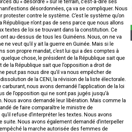
orces du « désordre » sur le terrain, c’est-à-dire ses
s manifestions désordonnées, ça va se compliquer. Nous
 protester contre le système. C’est le système qu’on
a République n’ont pas de sens parce que nous allons
 textes de loi se trouvant dans la constitution. Ce
es sont au-dessus de tous les Guinéens. Nous, on ne va
e veut qu’il y ait la guerre en Guinée. Mais si le
ns son propre mandat, c’est lui qui a des comptes à
er quelque chose, le président de la République sait que
 de la République sait que l’opposition a droit de
il ne peut pas nous dire qu’il va nous empêcher de
 dissolution de la CENI, la révision de la liste électorale.
carburant, nous avons demandé l’application de la loi
us de l’opposition qui ne sont pas jugés jusqu’à
ison. Nous avons demandé leur libération. Mais comme la
mandé de faire comparaître le ministre de
ce qu’il refuse d’interpréter les textes. Nous avons
e suite. Nous avons également demandé d’interpeller
oir empêché la marche autorisée des femmes de