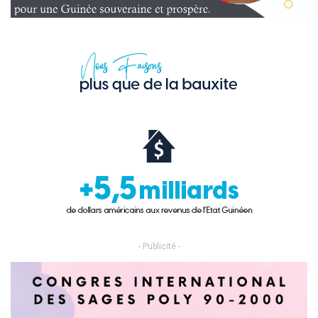
- Publicité -