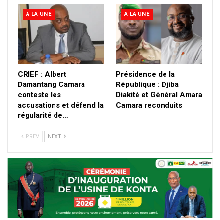
A LA UNE
A LA UNE
CRIEF : Albert
Présidence de la
Damantang Camara
République : Djiba
conteste les
Diakité et Général Amara
accusations et défend la
Camara reconduits
régularité de…
PREV
NEXT