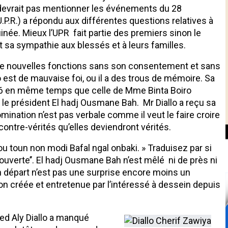
e devrait pas mentionner les événements du 28
U.P.R.) a répondu aux différentes questions relatives à
née. Mieux l’UPR fait partie des premiers sinon le
 sa sympathie aux blessés et à leurs familles.
 de nouvelles fonctions sans son consentement et sans
o est de mauvaise foi, ou il a des trous de mémoire. Sa
2016 en même temps que celle de Mme Binta Boiro
le président El hadj Ousmane Bah. Mr Diallo a reçu sa
mination n’est pas verbale comme il veut le faire croire
contre-vérités qu’elles deviendront vérités.
u toun non modi Bafal ngal onbaki. » Traduisez par si
 est ouverte’’. El hadj Ousmane Bah n’est mêlé ni de près ni
son départ n’est pas une surprise encore moins un
ion créée et entretenue par l’intéressé à dessein depuis
d Aly Diallo a manqué