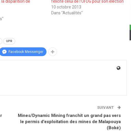
 la disparition de
félicite celui de l’UFDG pour son élection
10 octobre 2013
Dans "Actualités"
s"
UPR
Facebook Messenger
SUIVANT
r
Mines/Dynamic Mining franchit un grand pas vers
le permis d’exploitation des mines de Malapouya
(Boké)