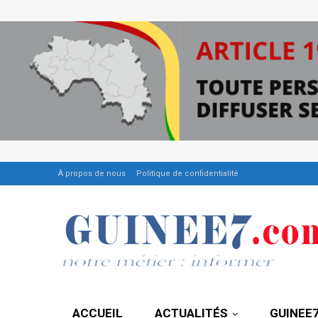
À propos de nous
Politique de confidentialité
ACCUEIL
ACTUALITÉS
GUINEE