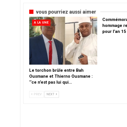
vous pourriez aussi aimer
Commémorat
A LA UNE
hommage ren
pour l’an 15
Le torchon brûle entre Bah
Ousmane et Thierno Ousmane :
‘‘ce n’est pas lui qui…
PREV
NEXT