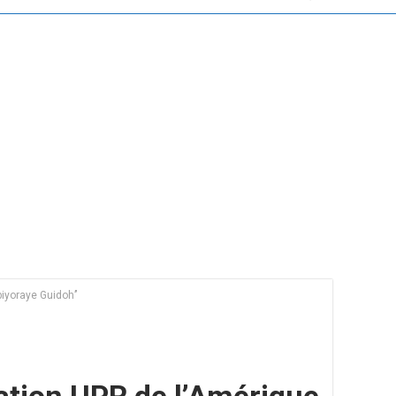
iyoraye Guidoh’’