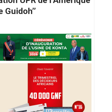
ration UPR de l’Amérique
e Guidoh’’