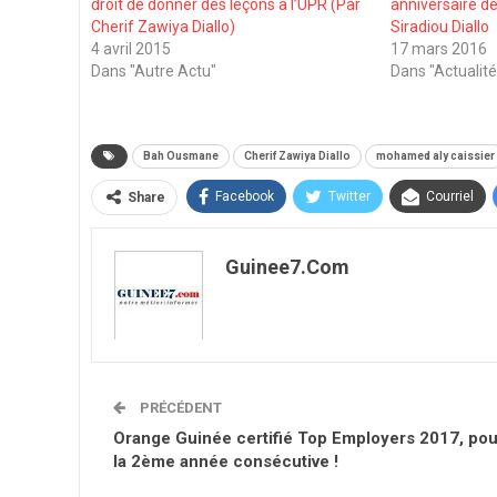
droit de donner des leçons à l’UPR (Par
anniversaire de
Cherif Zawiya Diallo)
Siradiou Diallo
4 avril 2015
17 mars 2016
Dans "Autre Actu"
Dans "Actualité
Bah Ousmane
Cherif Zawiya Diallo
mohamed aly caissier
Facebook
Twitter
Courriel
Share
Guinee7.com
PRÉCÉDENT
Orange Guinée certifié Top Employers 2017, pou
la 2ème année consécutive !