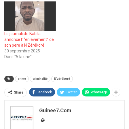
Le journaliste Babila
annonce l’ ‘‘enlèvement’’ de
son père à N’Zérékoré
30 septembre 2025
Dans "A la une"
crime
criminalité
N'zérékoré
Facebook
Twitter
WhatsApp
Share
Guinee7.com