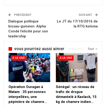
PRÉCÉDENT
SUIVANT
Dialogue politique
Le JT du 17/10/2016 de
bissau-guinéen: Alpha
la RTG koloma
Condé félicité pour son
leadership
vous pourriez aussi aimer
Tout
A LA UNE
A LA UNE
Opération Ouragan à
Sénégal : un réseau de
Matam : 35 personnes
trafic de drogue
interpellées, une
démantelé à Kaolack, 15
pépinière de chanvre…
kg de chanvre indien…