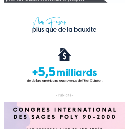
- Publicité -