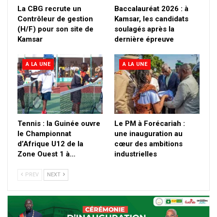
La CBG recrute un
Baccalauréat 2026 : à
Contrôleur de gestion
Kamsar, les candidats
(H/F) pour son site de
soulagés après la
Kamsar
dernière épreuve
A LA UNE
A LA UNE
Tennis : la Guinée ouvre
Le PM à Forécariah :
le Championnat
une inauguration au
d’Afrique U12 de la
cœur des ambitions
Zone Ouest 1 à…
industrielles
PREV
NEXT