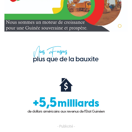
- Publicité -