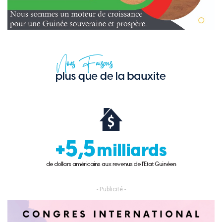
- Publicité -