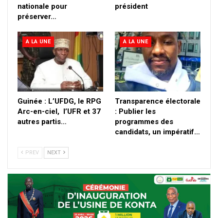
nationale pour
président
préserver…
A LA UNE
A LA UNE
Guinée : L’UFDG, le RPG
Transparence électorale
Arc-en-ciel, l’UFR et 37
: Publier les
autres partis…
programmes des
candidats, un impératif…
PREV
NEXT