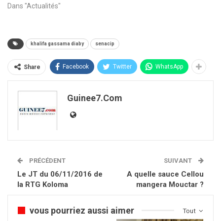
Dans "Actualités"
khalifa gassama diaby
senacip
Facebook
Twitter
WhatsApp
Share
Guinee7.com
PRÉCÉDENT
SUIVANT
Le JT du 06/11/2016 de
A quelle sauce Cellou
la RTG Koloma
mangera Mouctar ?
vous pourriez aussi aimer
Tout