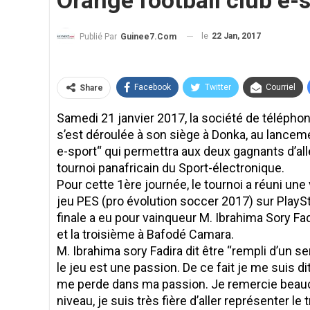
Orange football club e
le
22 Jan, 2017
Publié Par
Guinee7.com
Facebook
Twitter
Courriel
Share
Samedi 21 janvier 2017, la société de télépho
s’est déroulée à son siège à Donka, au lanceme
e-sport“ qui permettra aux deux gagnants d’al
tournoi panafricain du Sport-électronique.
Pour cette 1ère journée, le tournoi a réuni une
jeu PES (pro évolution soccer 2017) sur PlayS
finale a eu pour vainqueur M. Ibrahima Sory F
et la troisième à Bafodé Camara.
M. Ibrahima sory Fadira dit être ‘‘rempli d’un 
le jeu est une passion. De ce fait je me suis 
me perde dans ma passion. Je remercie beauc
niveau, je suis très fière d’aller représenter le