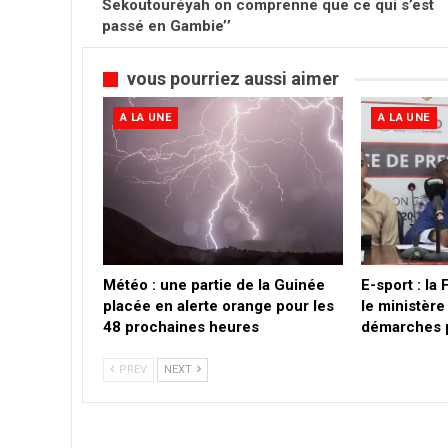
Sekoutouréyah on comprenne que ce qui s’est
passé en Gambie’’
vous pourriez aussi aimer
A LA UNE
A LA UNE
Météo : une partie de la Guinée
E-sport : l
placée en alerte orange pour les
le ministère
48 prochaines heures
démarches 
PREV
NEXT