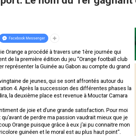
-sport: Le nom du 1er gagnant
Facebook Messenger
nie Orange a procédé à travers une 1ère journée qui
nt de la première édition du jeu “Orange football club
ler représenter la Guinée au Gabon au compte du grand
 vingtaine de jeunes, qui se sont affrontés autour du
tation 4. Après la succession des différentes phases la
adira, la deuxième place est revenue à Mouctar Camara
sentiment de joie et d’une grande satisfaction. Pour moi
dit qu’avant de perdre ma passion vaudrait mieux que je
oup Orange puisque grâce à eux j’ai pu connaitre mon
 tricolore guinéen et le moral est au plus haut point“.