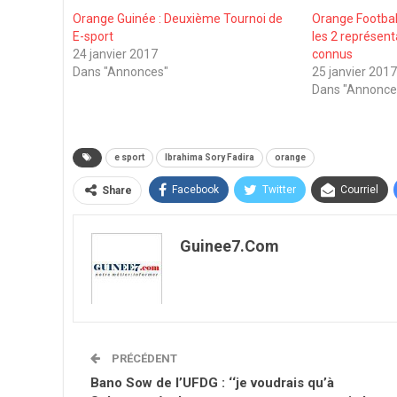
Orange Guinée : Deuxième Tournoi de
Orange Footbal
E-sport
les 2 représent
24 janvier 2017
connus
Dans "Annonces"
25 janvier 201
Dans "Annonce
e sport
Ibrahima Sory Fadira
orange
Facebook
Twitter
Courriel
Share
Guinee7.com
PRÉCÉDENT
Bano Sow de l’UFDG : ‘‘je voudrais qu’à