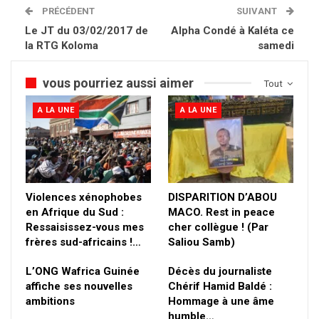
PRÉCÉDENT
SUIVANT
Le JT du 03/02/2017 de
Alpha Condé à Kaléta ce
la RTG Koloma
samedi
vous pourriez aussi aimer
Tout
A LA UNE
A LA UNE
Violences xénophobes
DISPARITION D’ABOU
en Afrique du Sud :
MACO. Rest in peace
Ressaisissez-vous mes
cher collègue ! (Par
frères sud-africains !…
Saliou Samb)
L’ONG Wafrica Guinée
Décès du journaliste
affiche ses nouvelles
Chérif Hamid Baldé :
ambitions
Hommage à une âme
humble…