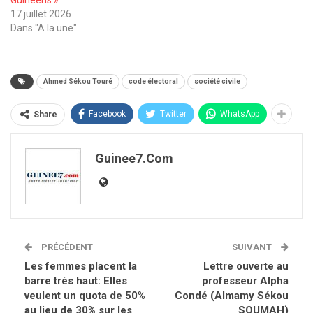
Guinéens »
17 juillet 2026
Dans "A la une"
Ahmed Sékou Touré
code électoral
société civile
Facebook
Twitter
WhatsApp
Share
Guinee7.com
PRÉCÉDENT
SUIVANT
Les femmes placent la
Lettre ouverte au
barre très haut: Elles
professeur Alpha
veulent un quota de 50%
Condé (Almamy Sékou
au lieu de 30% sur les
SOUMAH)