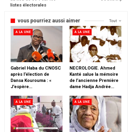
listes électorales
vous pourriez aussi aimer
Tout
A LA UNE
A LA UNE
Gabriel Haba du CNOSC
NECROLOGIE. Ahmed
après l’élection de
Kanté salue la mémoire
Dansa Kourouma : «
de l’ancienne Première
J’espère…
dame Hadja Andrée…
A LA UNE
A LA UNE