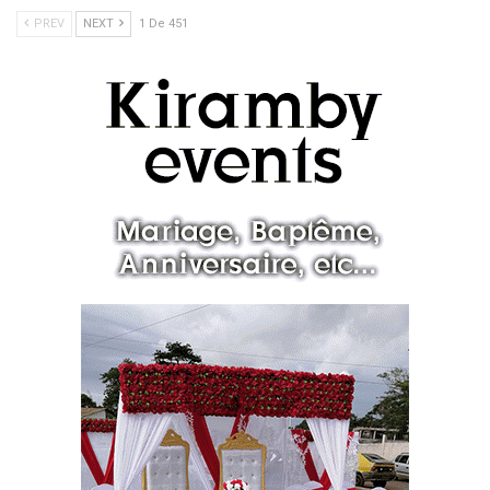
PREV
NEXT
1 De 451