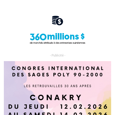
- Publicité -