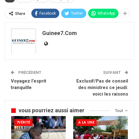
Facebook
Twitter
WhatsApp
Share
Guinee7.com
PRÉCÉDENT
SUIVANT
Voyagez l’esprit
Exclusif/Pas de conseil
tranquille
des ministres ce jeudi:
voici les raisons
vous pourriez aussi aimer
Tout
7VÉRITÉ
A LA UNE