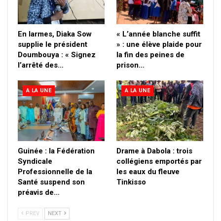
En larmes, Diaka Sow
« L’année blanche suffit
supplie le président
» : une élève plaide pour
Doumbouya : « Signez
la fin des peines de
l’arrêté des…
prison…
A LA UNE
A LA UNE
Guinée : la Fédération
Drame à Dabola : trois
Syndicale
collégiens emportés par
Professionnelle de la
les eaux du fleuve
Santé suspend son
Tinkisso
préavis de…
PREV
NEXT