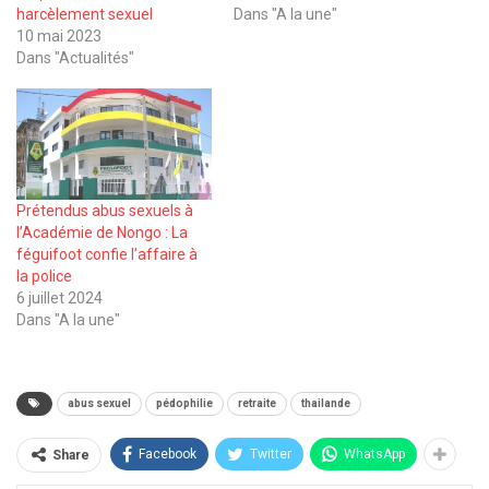
harcèlement sexuel
Dans "A la une"
10 mai 2023
Dans "Actualités"
Prétendus abus sexuels à
l’Académie de Nongo : La
féguifoot confie l’affaire à
la police
6 juillet 2024
Dans "A la une"
abus sexuel
pédophilie
retraite
thailande
Facebook
Twitter
WhatsApp
Share