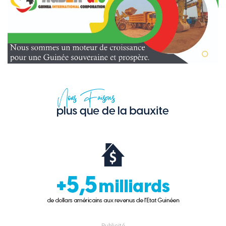
- Publicité -