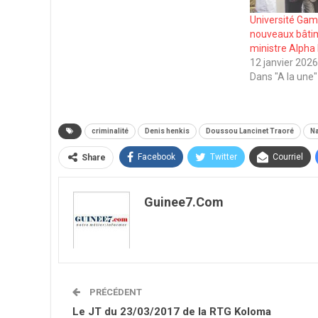
Université Gam
nouveaux bâtim
ministre Alpha
12 janvier 202
Dans "A la une"
criminalité
Denis henkis
Doussou Lancinet Traoré
N
Facebook
Twitter
Courriel
Share
Guinee7.com
PRÉCÉDENT
Le JT du 23/03/2017 de la RTG Koloma