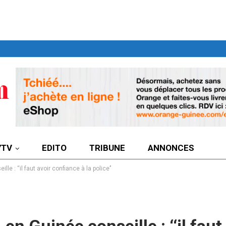
7TV
EDITO
TRIBUNE
ANNONCES
 : ‘‘il faut avoir confiance à la police’’