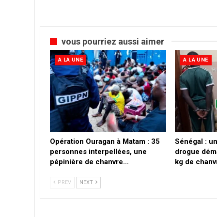
vous pourriez aussi aimer
A LA UNE
A LA UNE
Opération Ouragan à Matam : 35
Sénégal : un
personnes interpellées, une
drogue déma
pépinière de chanvre…
kg de chanv
PREV
NEXT