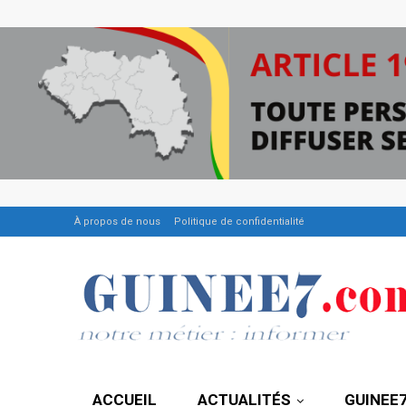
À propos de nous
Politique de confidentialité
ACCUEIL
ACTUALITÉS
GUINEE