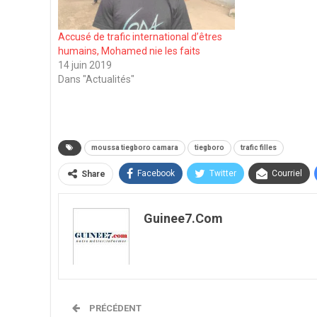
Accusé de trafic international d’êtres
humains, Mohamed nie les faits
14 juin 2019
Dans "Actualités"
moussa tiegboro camara
tiegboro
trafic filles
Facebook
Twitter
Courriel
Share
Guinee7.com
PRÉCÉDENT