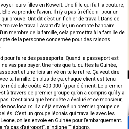
oyer leurs filles en Koweït. Une fille qui fait la couture,
 Elle va prendre l’avion. Il n’y a pas à réfléchir pour un
ui prouve. Ont dit c’est un fichier de travail. Dans ce
elle trouve le travail. Avant d’aller, un compte bancaire
’un membre de la famille, cela permettra à la famille de
ompte de la personne concernée pour des raisons
.
rd pour faire des passeports. Quand le passeport est
n tu ne vas pas payer. Une fois que tu quittes la Guinée,
sseport et une fois arrivé on te le retire. Ça veut dire
 avec ta famille. En plus de ça, chaque client est tenu
isite médicale coûte 400 000 fg par élément. Le premier
’est à travers ce premier groupe qu’on a compris qu’il y a
pas. C’est ainsi que l’enquête a évolué et ce monsieur,
s de nos locaux. Il a déjà envoyé un premier groupe de
rpellés. C’est un groupe léonais qui travaille avec les
ra Leone, on les envoie en Guinée pour l’embarquement.
e n’a pas d’aéroport’’, s’indigne Tiégboro.