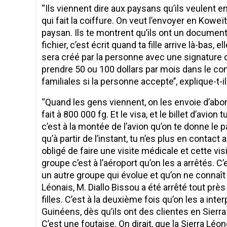
‘‘Ils viennent dire aux paysans qu’ils veulent env
qui fait la coiffure. On veut l’envoyer en Koweït.
paysan. Ils te montrent qu’ils ont un document q
fichier, c’est écrit quand ta fille arrive là-bas, 
sera créé par la personne avec une signature d
prendre 50 ou 100 dollars par mois dans le c
familiales si la personne accepte’’, explique-t-il
‘‘Quand les gens viennent, on les envoie d’abo
fait à 800 000 fg. Et le visa, et le billet d’avio
c’est à la montée de l’avion qu’on te donne le pa
qu’à partir de l’instant, tu n’es plus en contact
obligé de faire une visite médicale et cette v
groupe c’est à l’aéroport qu’on les a arrêtés. C
un autre groupe qui évolue et qu’on ne connaît 
Léonais, M. Diallo Bissou a été arrêté tout prè
filles. C’est à la deuxième fois qu’on les a inte
Guinéens, dès qu’ils ont des clientes en Sier
C’est une foutaise. On dirait, que la Sierra Léon