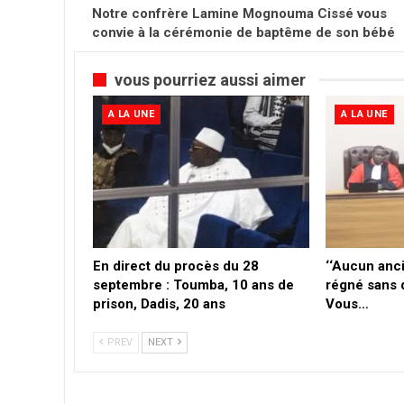
Notre confrère Lamine Mognouma Cissé vous
convie à la cérémonie de baptême de son bébé
vous pourriez aussi aimer
A LA UNE
A LA UNE
En direct du procès du 28
‘‘Aucun anci
septembre : Toumba, 10 ans de
régné sans q
prison, Dadis, 20 ans
Vous…
PREV
NEXT