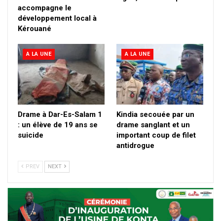
accompagne le
développement local à
Kérouané
A LA UNE
A LA UNE
Drame à Dar-Es-Salam 1
Kindia secouée par un
: un élève de 19 ans se
drame sanglant et un
suicide
important coup de filet
antidrogue
PREV
NEXT