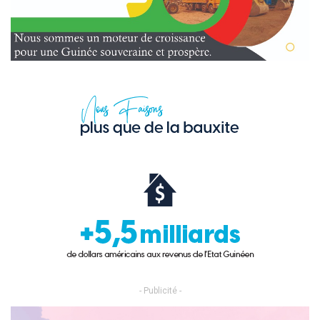
- Publicité -