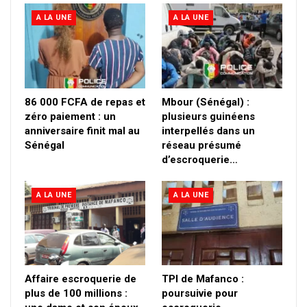
A LA UNE
A LA UNE
86 000 FCFA de repas et
Mbour (Sénégal) :
zéro paiement : un
plusieurs guinéens
anniversaire finit mal au
interpellés dans un
Sénégal
réseau présumé
d’escroquerie…
A LA UNE
A LA UNE
Affaire escroquerie de
TPI de Mafanco :
plus de 100 millions :
poursuivie pour