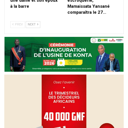
une dame et son époux
escroquerie,
à la barre
Mamaissata Yansané
comparaîtra le 27…
PREV
NEXT