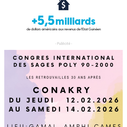
- Publicité -