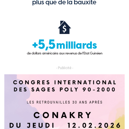
- Publicité -