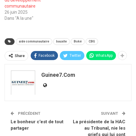
du développement
communautaire
26 juin 2025
Dans "A la une"
aide communautaire
bauxite
Boké
CBG
Facebook
Twitter
WhatsApp
Share
Guinee7.com
PRÉCÉDENT
SUIVANT
Le bonheur c’est de tout
La présidente de la HAC
partager
au Tribunal, nie les
griefs qui lui sont