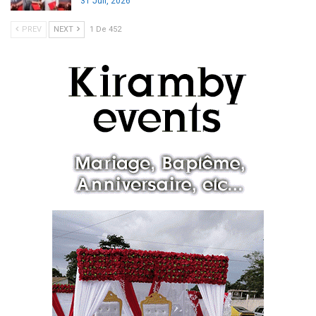
31 Juil, 2026
PREV
NEXT
1 De 452