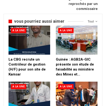
reprochés par un
commissaire
vous pourriez aussi aimer
Tout
A LA UNE
A LA UNE
La CBG recrute un
Guinée : AGB2A-GIC
Contrôleur de gestion
présente son étude de
(H/F) pour son site de
faisabilité au ministère
Kamsar
des Mines et…
A LA UNE
A LA UNE