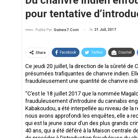
Du chanvre indien enfo
pour tentative d’introdu
le
21 Juil, 2017
Publié Par
Guinee7.com
Facebook
Twitter
Courriel
Share
Ce jeudi 20 juillet, la direction de la sûreté 
présumées trafiquantes de chanvre indien. Elle
frauduleusement une quantité de chanvre indie
‘‘C’est le 18 juillet 2017 que la nommée Maga
frauduleusement d’introduire du cannabis eng
Kabakoudou, a été interpellée au niveau de la r
nous avons approfondi les enquêtes, elle a re
qui est la jeune sœur d’un des plus grands crim
40 ans, qui a été déféré à la Maison centrale de
de procéder à l’introduction frauduleuse du chan