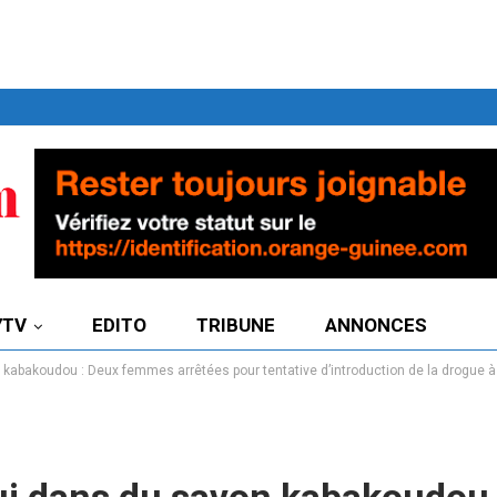
7TV
EDITO
TRIBUNE
ANNONCES
kabakoudou : Deux femmes arrêtées pour tentative d’introduction de la drogue à l