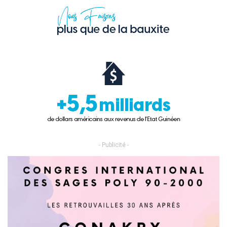
- Publicité -