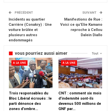
PRÉCÉDENT
SUIVANT
Incidents au quartier
Manifestions de Rue :
Carrière (Conakry) : Une
Voici ce qu’Elie Kamano
voiture brûlée et
reproche à Cellou
plusieurs autres
Dalein Diallo
endommagés
vous pourriez aussi aimer
Tout
A LA UNE
A LA UNE
Trois responsables du
CNT : comment six mois
Bloc Libéral écroués : le
d’indemnité sont-ils
parti dénonce des
devenus 500 millions de
zones d’ombre…
GNF par…