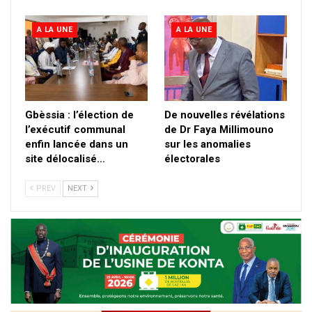
A LA UNE
A LA UNE
Gbèssia : l’élection de
De nouvelles révélations
l’exécutif communal
de Dr Faya Millimouno
enfin lancée dans un
sur les anomalies
site délocalisé…
électorales
PREV
NEXT