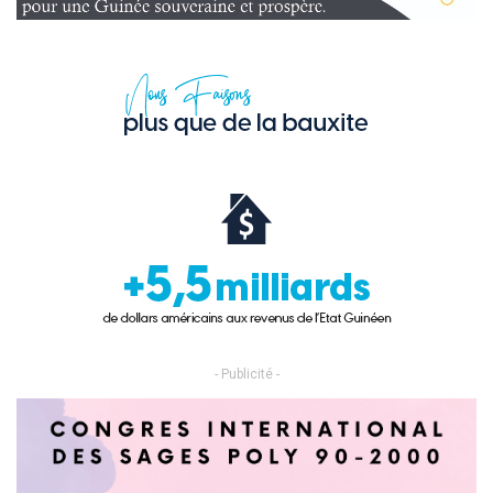
- Publicité -