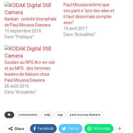
Paul Moussa estime que
son parti a ‘‘pris des ailes et
il faut désormais compter
Kankan : rentrée triomphale
avec’’
de Paul Moussa Diawara
16 avril 2017
15 septembre 2016
Dans "Actualités"
Dans "Politique"
Soutien au RPG Arc-en-ciel
et au MPD : des femmes
leaders de Kaloum chez
Paul Moussa Diawara
26 août 2016
Dans "Actualités"
communales
mdp
ogp
paul moussa diawara
Facebook
Twitter
WhatsApp
Share