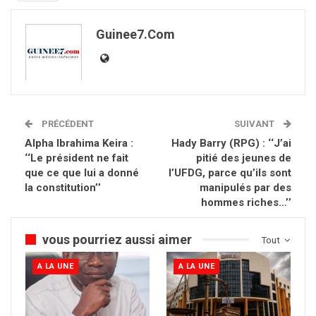
Guinee7.com
PRÉCÉDENT
SUIVANT
Alpha Ibrahima Keira :
Hady Barry (RPG) : ‘‘J’ai
‘‘Le président ne fait
pitié des jeunes de
que ce que lui a donné
l’UFDG, parce qu’ils sont
la constitution’’
manipulés par des
hommes riches…’’
vous pourriez aussi aimer
Tout
A LA UNE
A LA UNE