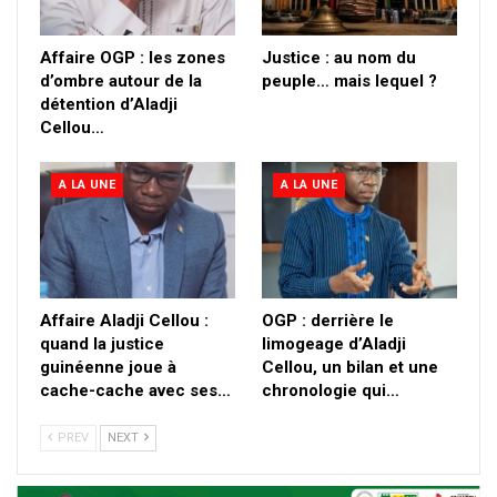
Affaire OGP : les zones
Justice : au nom du
d’ombre autour de la
peuple… mais lequel ?
détention d’Aladji
Cellou…
A LA UNE
A LA UNE
Affaire Aladji Cellou :
OGP : derrière le
quand la justice
limogeage d’Aladji
guinéenne joue à
Cellou, un bilan et une
cache-cache avec ses…
chronologie qui…
PREV
NEXT