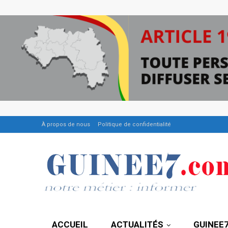
À propos de nous
Politique de confidentialité
ACCUEIL
ACTUALITÉS
GUINEE