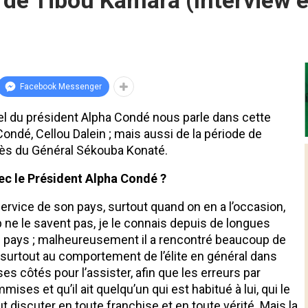
 de Tibou Kamara (Interview e
Facebook Messenger
nel du président Alpha Condé nous parle dans cette
ondé, Cellou Dalein ; mais aussi de la période de
 près du Général Sékouba Konaté.
ec le Président Alpha Condé ?
ervice de son pays, surtout quand on en a l’occasion,
 ne le savent pas, je le connais depuis de longues
r le pays ; malheureusement il a rencontré beaucoup de
is surtout au comportement de l’élite en général dans
ses côtés pour l’assister, afin que les erreurs par
es et qu’il ait quelqu’un qui est habitué à lui, qui le
ut discuter en toute franchise et en toute vérité. Mais la