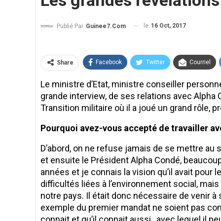
Les grandes révélations
le
16 Oct, 2017
Publié Par
Guinee7.com
Facebook
Twitter
Courriel
Share
Le ministre d’Etat, ministre conseiller person
grande interview, de ses relations avec Alpha C
Transition militaire où il a joué un grand rôle,
Pourquoi avez-vous accepté de travailler av
D’abord, on ne refuse jamais de se mettre au s
et ensuite le Président Alpha Condé, beaucoup
années et je connais la vision qu’il avait pou
difficultés liées à l’environnement social, ma
notre pays. Il était donc nécessaire de venir à 
exemple du premier mandat ne soient pas commis
connait et qu’il connait aussi, avec lequel il pe