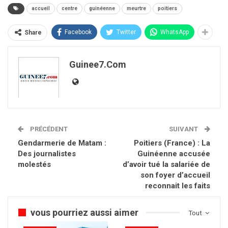
accueil
centre
guinéenne
meurtre
poitiers
Facebook
Twitter
WhatsApp
Share
Guinee7.com
PRÉCÉDENT
SUIVANT
Gendarmerie de Matam :
Poitiers (France) : La
Des journalistes
Guinéenne accusée
molestés
d’avoir tué la salariée de
son foyer d’accueil
reconnait les faits
vous pourriez aussi aimer
Tout