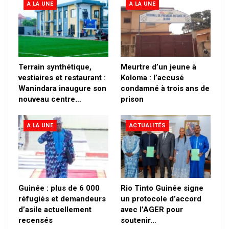
A LA UNE
A LA UNE
Terrain synthétique,
Meurtre d’un jeune à
vestiaires et restaurant :
Koloma : l’accusé
Wanindara inaugure son
condamné à trois ans de
nouveau centre…
prison
A LA UNE
ACTUALITÉS
Guinée : plus de 6 000
Rio Tinto Guinée signe
réfugiés et demandeurs
un protocole d’accord
d’asile actuellement
avec l’AGER pour
recensés
soutenir…