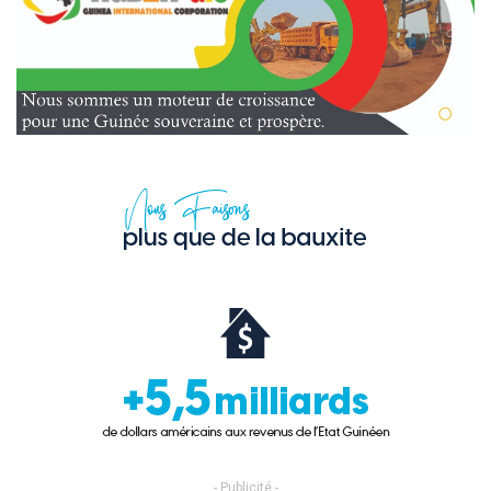
- Publicité -