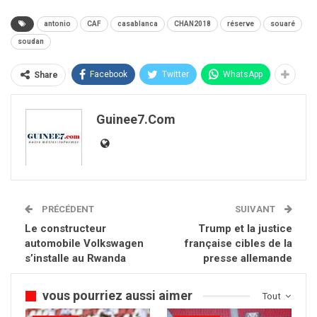
antonio
CAF
casablanca
CHAN2018
réserve
souaré
soudan
Facebook
Twitter
WhatsApp
Share
Guinee7.com
PRÉCÉDENT
SUIVANT
Le constructeur
Trump et la justice
automobile Volkswagen
française cibles de la
s’installe au Rwanda
presse allemande
vous pourriez aussi aimer
Tout