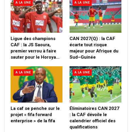
A LA UNE
A LA UNE
Ligue des champions
CAN 2027(Q) : la CAF
CAF : la JS Saoura,
écarte tout risque
premier verrou à faire
majeur pour Afrique du
sauter pour le Horoya…
Sud–Guinée
A LA UNE
A LA UNE
La caf se penche sur le
Éliminatoires CAN 2027
projet « fifa forward
: la CAF dévoile le
enterprise » de la fifa
calendrier officiel des
qualifications