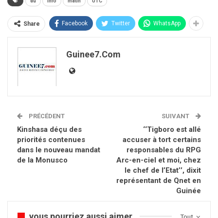
du
Info
matin
UTC
Facebook
Twitter
WhatsApp
Share
Guinee7.com
PRÉCÉDENT
SUIVANT
Kinshasa déçu des
‘‘Tigboro est allé
priorités contenues
accuser à tort certains
dans le nouveau mandat
responsables du RPG
de la Monusco
Arc-en-ciel et moi, chez
le chef de l’Etat’’, dixit
représentant de Qnet en
Guinée
vous pourriez aussi aimer
Tout