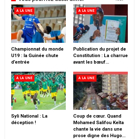
A LA UNE
A LA UNE
Championnat du monde
Publication du projet de
U19 : la Guinée chute
Constitution : La charrue
d’entrée
avant les bœuf…
A LA UNE
A LA UNE
Syli National : La
Coup de cœur. Quand
déception !
Mohamed Salifou Keîta
chante la vie dans une
prose digne des Hugo…