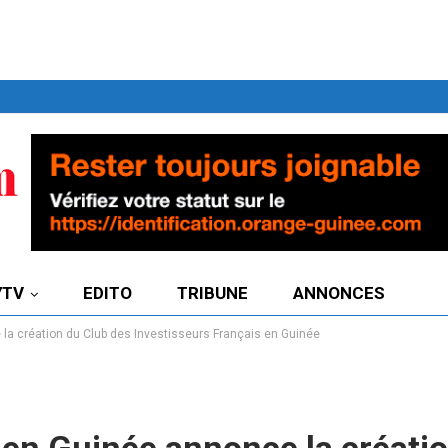
7TV
EDITO
TRIBUNE
ANNONCES
a création du Club des Investisseurs Français en Guinée