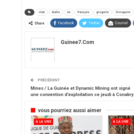
club
diallo
en
français
grogurin
Grosgurin
Facebook
Twitter
Courriel
Share
Guinee7.com
PRÉCÉDENT
Mines / La Guinée et Dynamic Mining ont signé
une convention d’exploitation ce jeudi à Conakry
vous pourriez aussi aimer
A LA UNE
A LA UNE